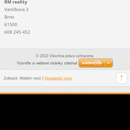
RM reality
Vaníčkova 3
Brno
61500
608 245 452
© 2012 Všechna práva vyhrazena.
Vytvořte si webové stránky zdarma!
Zobrazit:
Mobilní verzi
|
Standardní verzi